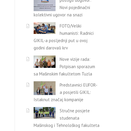
postigli dogovor:
Novi pojedinačni
kolektivni ugovor na snazi
FOTO/Veliki
humanisti: Radnici
GIKIL-a posljednji put u ovoj
godini darovali krv
Nove vizije rada:
Potpisan sporazum
sa Mašinskim fakultetom Tuzla
Predstavnici EUFOR-
a posjetili GIKIL:
Istaknut značaj kompanije
Stručne posjete
studenata
Mašinskog i Tehnološkog fakulteta