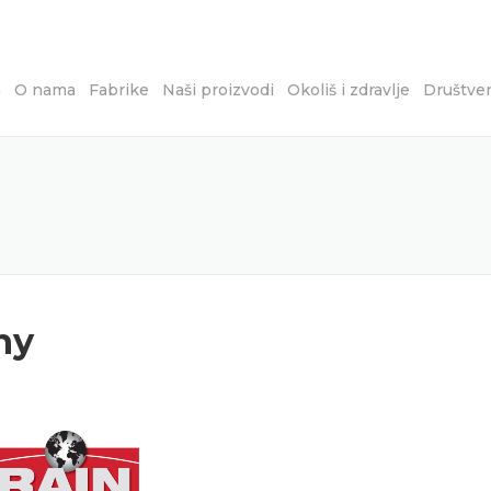
a
O nama
Fabrike
Naši proizvodi
Okoliš i zdravlje
Društve
ny