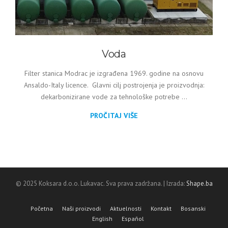
Voda
Filter stanica Modrac je izgrađena 1969. godine na osnovu
Ansaldo-Italy licence. Glavni cilj postrojenja je proizvodnja:
dekarbonizirane vode za tehnološke potrebe ...
PROČITAJ VIŠE
© 2025 Koksara d.o.o. Lukavac. Sva prava zadržana. | Izrada:
Shape.ba
Početna
Naši proizvodi
Aktuelnosti
Kontakt
Bosanski
English
Español