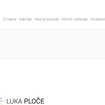
a
O nama
Fabrike
Naši proizvodi
Okoliš i zdravlje
Društve