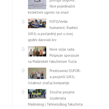
postigli dogovor:
Novi pojedinačni
kolektivni ugovor na snazi
FOTO/Veliki
humanisti: Radnici
GIKIL-a posljednji put u ovoj
godini darovali krv
Nove vizije rada:
Potpisan sporazum
sa Mašinskim fakultetom Tuzla
Predstavnici EUFOR-
a posjetili GIKIL:
Istaknut značaj kompanije
Stručne posjete
studenata
Mašinskog i Tehnološkog fakulteta