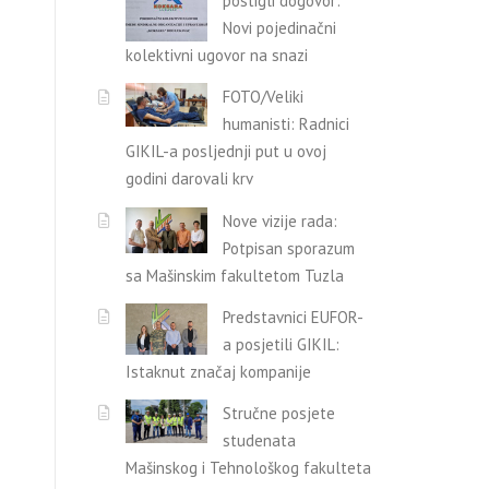
postigli dogovor:
Novi pojedinačni
kolektivni ugovor na snazi
FOTO/Veliki
humanisti: Radnici
GIKIL-a posljednji put u ovoj
godini darovali krv
Nove vizije rada:
Potpisan sporazum
sa Mašinskim fakultetom Tuzla
Predstavnici EUFOR-
a posjetili GIKIL:
Istaknut značaj kompanije
Stručne posjete
studenata
Mašinskog i Tehnološkog fakulteta