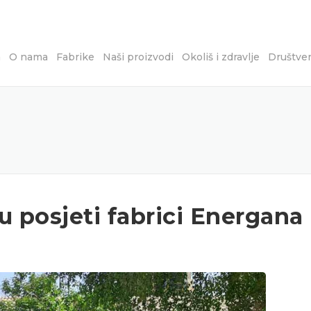
a
O nama
Fabrike
Naši proizvodi
Okoliš i zdravlje
Društve
u posjeti fabrici Energana