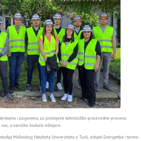
fabrikama i pogonima, uz postojeće tehnološko-proizvodne procese,
 nas, a naročito buduće inžinjere.
 studija Mašinskog fakulteta Univerziteta u Tuzli, odsjek Energetika i termo-