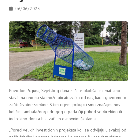
06/06/2023
Povodom 5. juna, Svjetskog dana zaštite okoliša akcenat smo
stavili na ono na šta može uticati svako od nas, kada govorimo o
zašiti životne sredine. S tim ciljem, prikupili smo značajnu novu
količinu ambalažnog i drugog otpada čiji prihod se direktno ili
indirektno donira lukavačkim osnovnim školama.
„Pored velikih investicionih projekata koji se odvijaju u svakoj od
naših fabrika i pogona, brinemo i o onome čiji rezultat vidimo