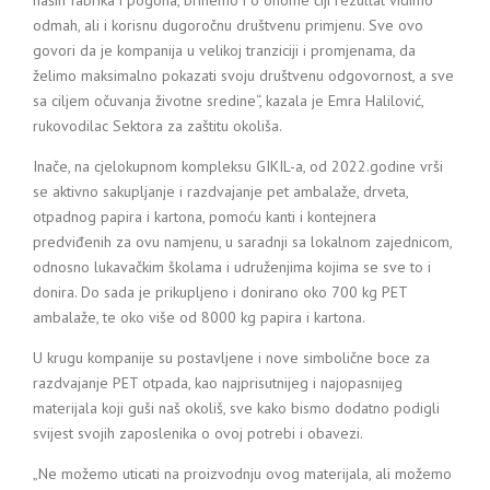
odmah, ali i korisnu dugoročnu društvenu primjenu. Sve ovo
govori da je kompanija u velikoj tranziciji i promjenama, da
želimo maksimalno pokazati svoju društvenu odgovornost, a sve
sa ciljem očuvanja životne sredine“, kazala je Emra Halilović,
rukovodilac Sektora za zaštitu okoliša.
Inače, na cjelokupnom kompleksu GIKIL-a, od 2022.godine vrši
se aktivno sakupljanje i razdvajanje pet ambalaže, drveta,
otpadnog papira i kartona, pomoću kanti i kontejnera
predviđenih za ovu namjenu, u saradnji sa lokalnom zajednicom,
odnosno lukavačkim školama i udruženjima kojima se sve to i
donira. Do sada je prikupljeno i donirano oko 700 kg PET
ambalaže, te oko više od 8000 kg papira i kartona.
U krugu kompanije su postavljene i nove simbolične boce za
razdvajanje PET otpada, kao najprisutnijeg i najopasnijeg
materijala koji guši naš okoliš, sve kako bismo dodatno podigli
svijest svojih zaposlenika o ovoj potrebi i obavezi.
„Ne možemo uticati na proizvodnju ovog materijala, ali možemo