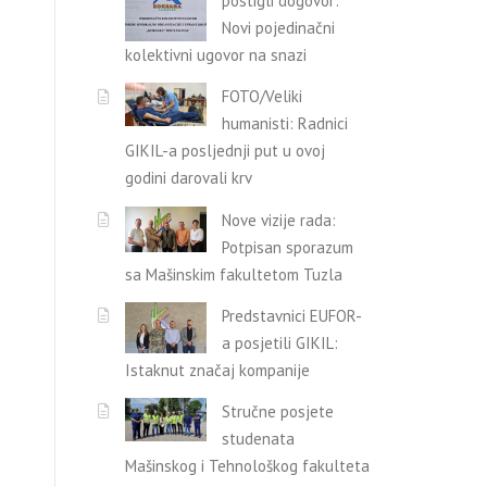
postigli dogovor:
Novi pojedinačni
kolektivni ugovor na snazi
FOTO/Veliki
humanisti: Radnici
GIKIL-a posljednji put u ovoj
godini darovali krv
Nove vizije rada:
Potpisan sporazum
sa Mašinskim fakultetom Tuzla
Predstavnici EUFOR-
a posjetili GIKIL:
Istaknut značaj kompanije
Stručne posjete
studenata
Mašinskog i Tehnološkog fakulteta