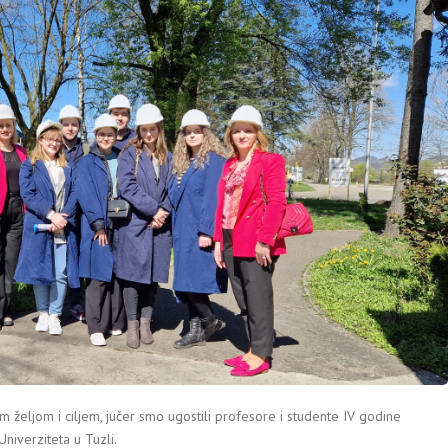
m željom i ciljem, jučer smo ugostili profesore i studente IV godine
niverziteta u Tuzli.