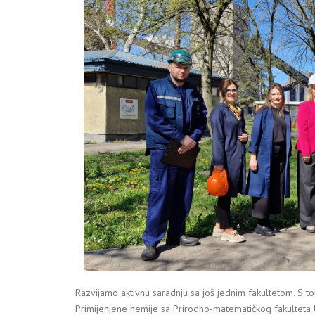
Razvijamo aktivnu saradnju sa još jednim fakultetom. S to
Primijenjene hemije sa Prirodno-matematičkog fakulteta U