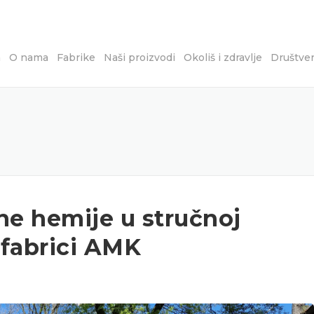
a
O nama
Fabrike
Naši proizvodi
Okoliš i zdravlje
Društve
ne hemije u stručnoj
i fabrici AMK