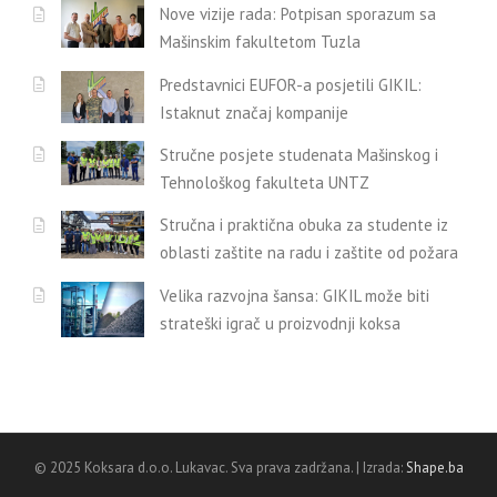
Nove vizije rada: Potpisan sporazum sa
Mašinskim fakultetom Tuzla
Predstavnici EUFOR-a posjetili GIKIL:
Istaknut značaj kompanije
Stručne posjete studenata Mašinskog i
Tehnološkog fakulteta UNTZ
Stručna i praktična obuka za studente iz
oblasti zaštite na radu i zaštite od požara
Velika razvojna šansa: GIKIL može biti
strateški igrač u proizvodnji koksa
© 2025 Koksara d.o.o. Lukavac. Sva prava zadržana. | Izrada:
Shape.ba