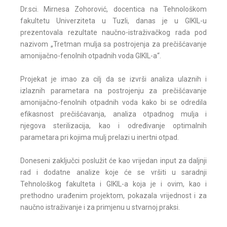
Dr.sci. Mirnesa Zohorović, docentica na Tehnološkom
fakultetu Univerziteta u Tuzli, danas je u GIKIL-u
prezentovala rezultate naučno-istraživačkog rada pod
nazivom „Tretman mulja sa postrojenja za prečišćavanje
amonijačno-fenolnih otpadnih voda GIKIL-a“.
Projekat je imao za cilj da se izvrši analiza ulaznih i
izlaznih parametara na postrojenju za prečišćavanje
amonijačno-fenolnih otpadnih voda kako bi se odredila
efikasnost prečišćavanja, analiza otpadnog mulja i
njegova sterilizacija, kao i određivanje optimalnih
parametara pri kojima mulj prelazi u inertni otpad.
Doneseni zaključci poslužit će kao vrijedan input za daljnji
rad i dodatne analize koje će se vršiti u saradnji
Tehnološkog fakulteta i GIKIL-a koja je i ovim, kao i
prethodno urađenim projektom, pokazala vrijednost i za
naučno istraživanje i za primjenu u stvarnoj praksi.