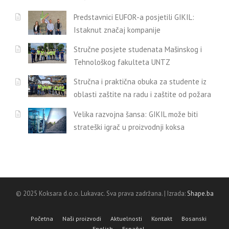
Predstavnici EUFOR-a posjetili GIKIL:
Istaknut značaj kompanije
Stručne posjete studenata Mašinskog i
Tehnološkog fakulteta UNTZ
Stručna i praktična obuka za studente iz
oblasti zaštite na radu i zaštite od požara
Velika razvojna šansa: GIKIL može biti
strateški igrač u proizvodnji koksa
© 2025 Koksara d.o.o. Lukavac. Sva prava zadržana. | Izrada:
Shape.ba
Početna
Naši proizvodi
Aktuelnosti
Kontakt
Bosanski
English
Español