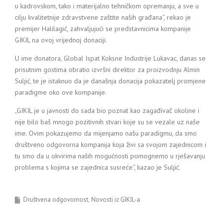
u kadrovskom, tako i materijalno tehničkom opremanju, a sve u
cilju kvalitetnije zdravstvene zaštite naših građana“, rekao je
premijer Halilagić, zahvaljujući se predstavnicima kompanije
GIKIL na ovoj vrijednoj donaciji.
U ime donatora, Global Ispat Koksne Industrije Lukavac, danas se
prisutnim gostima obratio izvršni direktor za proizvodnju Almin
Suljić, te je istaknuo da je današnja donacija pokazatelj promjene
paradigme oko ove kompanije.
„GIKIL je u javnosti do sada bio poznat kao zagađivač okoline i
nije bilo baš mnogo pozitivnih stvari koje su se vezale uz naše
ime. Ovim pokazujemo da mijenjamo našu paradigmu, da smo
društveno odgovorna kompanija koja živi sa svojom zajednicom i
tu smo da u okvirima naših mogućnosti pomognemo u rješavanju
problema s kojima se zajednica susreće“, kazao je Suljić.
Društvena odgovornost
Novosti iz GIKIL-a