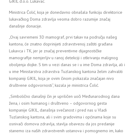
GIKIL d.o.o. Lukavac.
Ministrica Čolić, koja je donedavno obnašala funkciju direktorice
lukavačkog Doma zdravlja veoma dobro razumije značaj
današnje donacije.
„Ovaj savremeni 3D mamograf, prvi takav na području našeg
kantona, će znatno doprinijeti zdravstvenoj zaštiti građana
Lukavca i TK, jer je značaj preventivne dijagnostičke
mamografije nemjerljiv u ranoj detekciji i otkrivanju malignog
oboljenja dojke. S tim u vezi danas se i u ime Doma zdravlja, ali i
u ime Ministarstva zdravstva Tuzlanskog kantona želim zahvaliti
kompaniji GIKIL, koja je ovim činom pokazala značajan nivo
društvene odgovornosti“, kazala je ministrica Čolić.
„Simbolično današnji čin je upriličen uoči Međunarodnog dana
žena, i osim humanog i društveno – odgovornog gesta
kompanije GIKIL, današnja svečanost i pred nas u Vladi
Tuzlanskog kantona, ali i svim gradovima i općinama koje su
osnivači domova zdravlja, stavlja obavezu da jos predanije
stanemo iza naših zdravstvenih ustanova i pomognemo im, kako