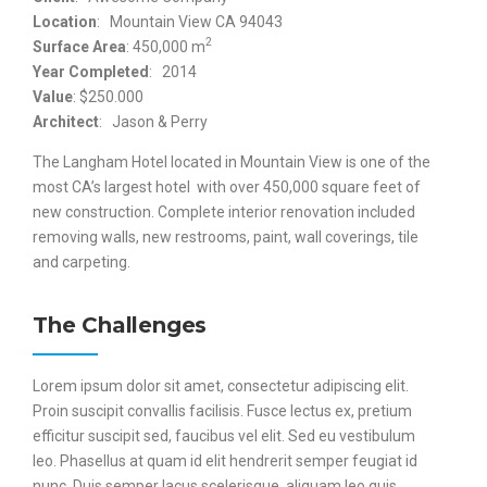
Location
: Mountain View CA 94043
2
Surface Area
: 450,000 m
Year Completed
: 2014
Value
: $250.000
Architect
: Jason & Perry
The Langham Hotel located in Mountain View is one of the
most CA’s largest hotel with over 450,000 square feet of
new construction. Complete interior renovation included
removing walls, new restrooms, paint, wall coverings, tile
and carpeting.
The Challenges
Lorem ipsum dolor sit amet, consectetur adipiscing elit.
Proin suscipit convallis facilisis. Fusce lectus ex, pretium
efficitur suscipit sed, faucibus vel elit. Sed eu vestibulum
leo. Phasellus at quam id elit hendrerit semper feugiat id
nunc. Duis semper lacus scelerisque, aliquam leo quis,